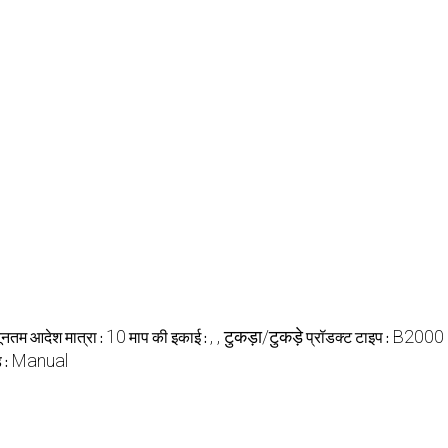
10
, , टुकड़ा/टुकड़े
B2000
यूनतम आदेश मात्रा :
माप की इकाई :
प्रॉडक्ट टाइप :
Manual
 :