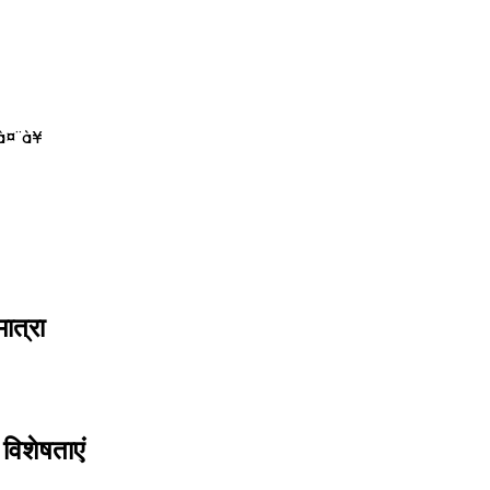
à¤¨à¥
मात्रा
 विशेषताएं