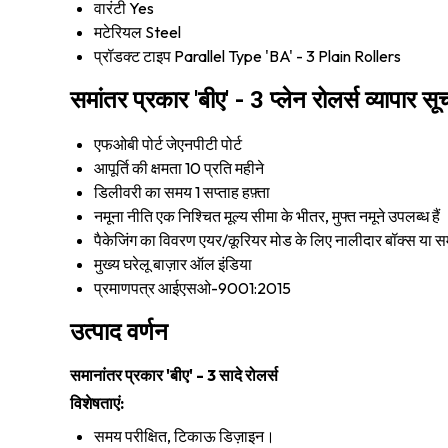
वारंटी
Yes
मटेरियल
Steel
प्रॉडक्ट टाइप
Parallel Type 'BA' - 3 Plain Rollers
समांतर प्रकार 'बीए' - 3 प्लेन रोलर्स व्यापार सू
एफओबी पोर्ट
जेएनपीटी पोर्ट
आपूर्ति की क्षमता
10 प्रति महीने
डिलीवरी का समय
1 सप्ताह हफ़्ता
नमूना नीति
एक निश्चित मूल्य सीमा के भीतर, मुफ्त नमूने उपलब्ध हैं
पैकेजिंग का विवरण
एयर/कूरियर मोड के लिए नालीदार बॉक्स या स
मुख्य घरेलू बाज़ार
ऑल इंडिया
प्रमाणपत्र
आईएसओ-9001:2015
उत्पाद वर्णन
समानांतर प्रकार 'बीए' - 3 सादे रोलर्स
विशेषताएं:
समय परीक्षित, टिकाऊ डिज़ाइन।