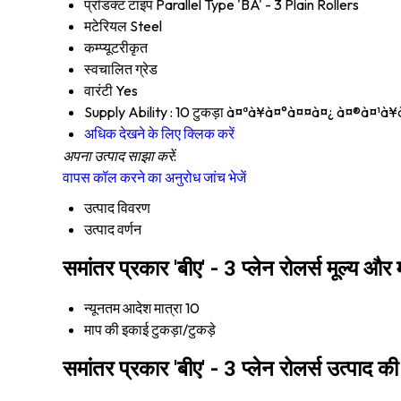
प्रॉडक्ट टाइप
Parallel Type 'BA' - 3 Plain Rollers
मटेरियल
Steel
कम्प्यूटरीकृत
स्वचालित ग्रेड
वारंटी
Yes
Supply Ability :
10 टुकड़ा à¤ªà¥à¤°à¤¤à¤¿ à¤®à¤¹à¥
अधिक देखने के लिए क्लिक करें
अपना उत्पाद साझा करें:
वापस कॉल करने का अनुरोध
जांच भेजें
उत्पाद विवरण
उत्पाद वर्णन
समांतर प्रकार 'बीए' - 3 प्लेन रोलर्स मूल्य और 
न्यूनतम आदेश मात्रा
10
माप की इकाई
टुकड़ा/टुकड़े
समांतर प्रकार 'बीए' - 3 प्लेन रोलर्स उत्पाद की