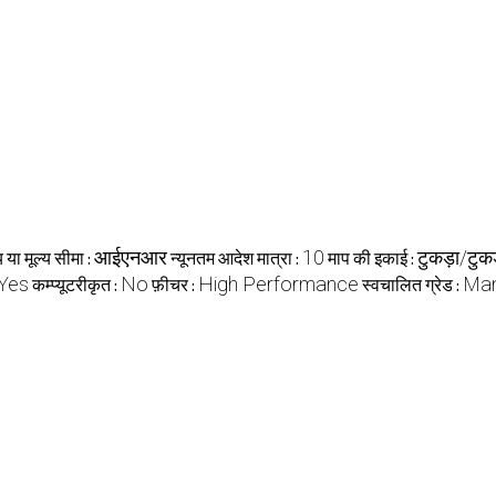
आईएनआर
10
टुकड़ा/टुकड
य या मूल्य सीमा :
न्यूनतम आदेश मात्रा :
माप की इकाई :
Yes
No
High Performance
Man
कम्प्यूटरीकृत :
फ़ीचर :
स्वचालित ग्रेड :