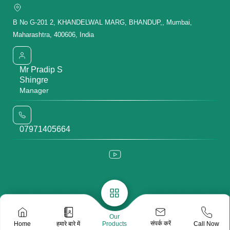
B No G-201 2, KHANDELWAL MARG, BHANDUP,, Mumbai,
Maharashtra, 400606, India
Mr Pradip S
Shingre
Manager
07971405664
Our
संपर्क करें
Home
हमारे बारे में
Call Now
Products