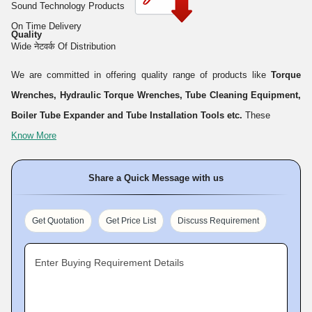
वितरण का व्यापक नेटवर्क
Sound Technology Products
On Time Delivery
Quality
Wide नेटवर्क Of Distribution
We are committed in offering quality range of products like
Torque
Wrenches, Hydraulic Torque Wrenches, Tube Cleaning Equipment,
Boiler Tube Expander and Tube Installation Tools etc.
These
Know More
Share a Quick Message with us
Get Quotation
Get Price List
Discuss Requirement
Enter Buying Requirement Details