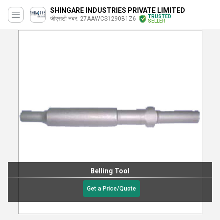
SHINGARE INDUSTRIES PRIVATE LIMITED
TRUSTED
जीएसटी नंबर. 27AAWCS1290B1Z6
SELLER
Tube Guide
250 आईएनआर
/
Get a Price/Quote