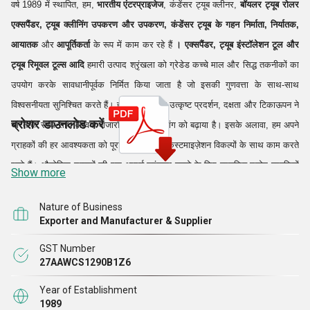
वर्ष 1989 में स्थापित, हम,
भारतीय एंटरप्राइजेज
, कंडेंसर ट्यूब क्लीनर,
बॉयलर ट्यूब रोलर
एक्सपैंडर
, ट्यूब क्लीनिंग उपकरण और उपकरण, कंडेंसर ट्यूब के गहन निर्माता, निर्यातक,
आयातक
और
आपूर्तिकर्ता
के रूप में काम कर रहे हैं
।
एक्सपैंडर, ट्यूब इंस्टॉलेशन टूल और
ट्यूब रिमूवल टूल्स आदि
हमारी उत्पाद श्रृंखला को ग्रेडेड कच्चे माल और सिद्ध तकनीकों का
उपयोग करके सावधानीपूर्वक निर्मित किया जाता है जो इसकी गुणवत्ता के साथ-साथ
विश्वसनीयता सुनिश्चित करते हैं। हमारे उत्पादों के उत्कृष्ट प्रदर्शन, दक्षता और टिकाऊपन ने
ब्रोशर डाउनलोड करें
भारत के साथ-साथ वैश्विक बाजारों में भी उनकी मांग को बढ़ाया है। इसके अलावा, हम अपने
ग्राहकों की हर आवश्यकता को पूरा करने के लिए कस्टमाइज़ेशन विकल्पों के साथ काम करते
रहते हैं। औद्योगिक उत्पादों की एक आदर्श श्रृंखला बनाने के लिए प्रचलित उद्योग प्रवृत्तियों
Show more
और मानकों का भी प्रभावी ढंग से पालन किया जाता है।
Nature of Business
Exporter and Manufacturer & Supplier
हम
कंडेंसर ट्यूब क्लीनर, चिलर ट्यूब क्लीनर
आदि उत्पादों के निर्माण में हाई-टेक मशीनों और
उपकरणों का उपयोग करते हैं। हमारा आधुनिक इंफ्रास्ट्रक्चर सभी आवश्यक सुविधाओं के
GST Number
27AAWCS1290B1Z6
साथ स्थापित है जो हमें निर्धारित समय अवधि में ग्राहकों के ऑर्डर को पूरा करने और
ग्राहकों की समग्र संतुष्टि को पूरा करने में मदद करता है। हमारे विशेषज्ञ मैन्युफैक्चरिंग
Year of Establishment
1989
यूनिट को सावधानी से संभालते हैं। टेक्नोक्रेट, इंजीनियर और अन्य कुशल व्यक्तियों की