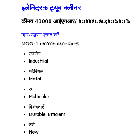
इलेक्ट्रिक ट्यूब क्लीनर
कीमत 40000 आईएनआर
/ à¤à¥à¤à¤¡à¤¼à¤¾
मूल्य/उद्धरण प्राप्त करें
MOQ :
1 à¤à¥à¤à¤¡à¤¼à¤¾
उपयोग
Industrial
मटेरियल
Metal
रंग
Multicolor
विशेषताएँ
Durable, Efficient
शर्त
New