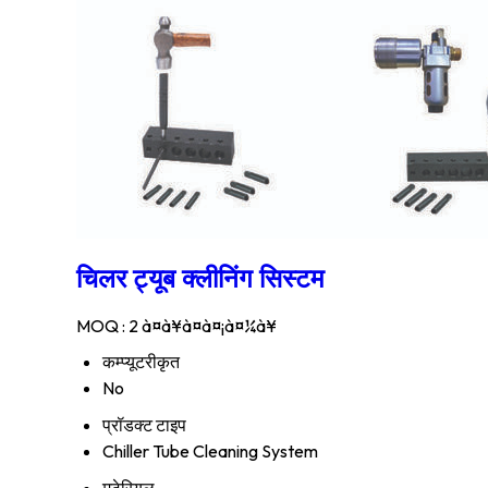
चिलर ट्यूब क्लीनिंग सिस्टम
MOQ :
2 à¤à¥à¤à¤¡à¤¼à¥
कम्प्यूटरीकृत
No
प्रॉडक्ट टाइप
Chiller Tube Cleaning System