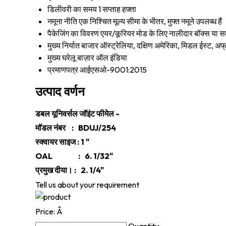
डिलीवरी का समय
1 सप्ताह हफ़्ता
नमूना नीति
एक निश्चित मूल्य सीमा के भीतर, मुफ्त नमूने उपलब्ध हैं
पैकेजिंग का विवरण
एयर/कूरियर मोड के लिए नालीदार बॉक्स या स
मुख्य निर्यात बाजार
ऑस्ट्रेलिया, दक्षिण अमेरिका, मिडल ईस्ट, अफ्
मुख्य घरेलू बाज़ार
ऑल इंडिया
प्रमाणपत्र
आईएसओ-9001:2015
उत्पाद वर्णन
डबल यूनिवर्सल जॉइंट फीमेल -
मॉडल नंबर : BDUJ/254
स्क्वायर साइज : 1 "
OAL : 6. 1/32"
प्रमुख दीया। : 2. 1/4"
Tell us about your requirement
Price:
Â
Quantity