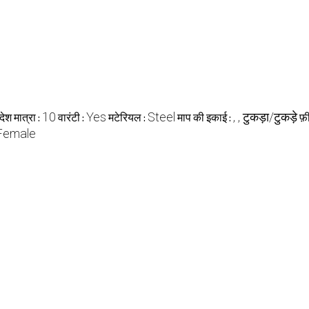
10
Yes
Steel
, , टुकड़ा/टुकड़े
ेश मात्रा :
वारंटी :
मटेरियल :
माप की इकाई :
फ़
eFemale