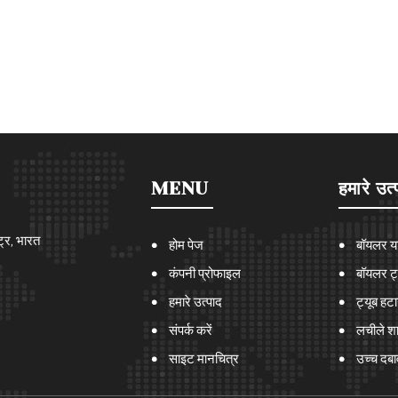
MENU
हमारे उत्
ट्र, भारत
होम पेज
बॉयलर या
कंपनी प्रोफाइल
बॉयलर ट्
हमारे उत्पाद
ट्यूब हट
संपर्क करें
लचीले शा
साइट मानचित्र
उच्च दब
ट्यूब स्