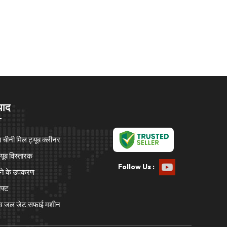
पाद
 चीनी मिल ट्यूब क्लीनर
यूब विस्तारक
Follow Us :
ाने के उपकरण
फ्ट
ाव जल जेट सफाई मशीन
थापना उपकरण