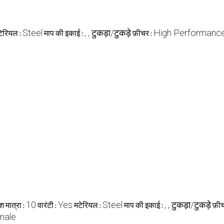
Steel
, , टुकड़ा/टुकड़े
High Performanc
टेरियल :
माप की इकाई :
फ़ीचर :
10
Yes
Steel
, , टुकड़ा/टुकड़े
श मात्रा :
वारंटी :
मटेरियल :
माप की इकाई :
फ़ी
male